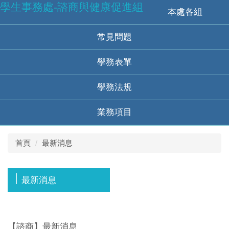
學生事務處-諮商與健康促進組
跳
本處各組
到
主
常見問題
要
內
學務表單
容
區
學務法規
業務項目
首頁
最新消息
最新消息
【諮商】最新消息