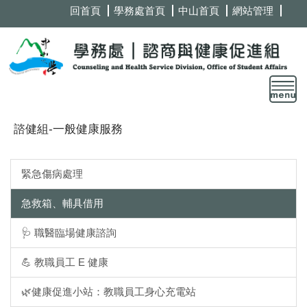
跳
回首頁
學務處首頁
中山首頁
網站管理
到
主
要
內
容
區
諮健組-一般健康服務
緊急傷病處理
急救箱、輔具借用
🩺 職醫臨場健康諮詢
💪 教職員工 E 健康
🌿健康促進小站：教職員工身心充電站