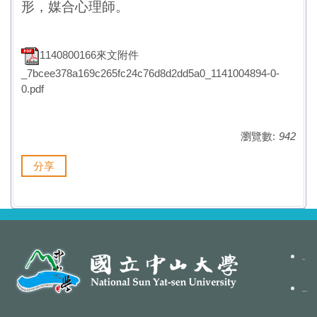
形，媒合心理師。
1140800166來文附件
_7bcee378a169c265fc24c76d8d2dd5a0_1141004894-0-
0.pdf
瀏覽數:
942
分享
聯絡我們
隱私權政策聲明