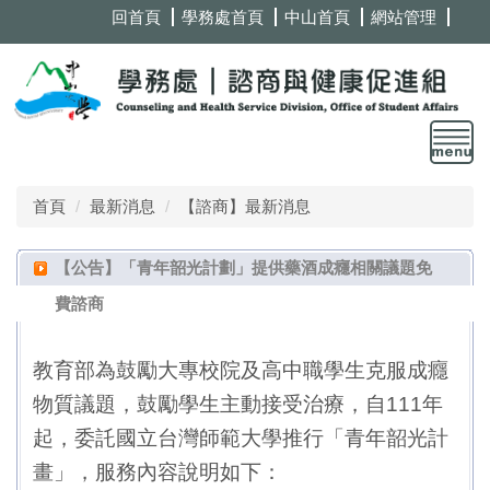
跳
回首頁
學務處首頁
中山首頁
網站管理
到
主
要
內
容
區
首頁
最新消息
【諮商】最新消息
【公告】「青年韶光計劃」提供藥酒成癮相關議題免
費諮商
教育部為鼓勵大專校院及高中職學生克服成癮
物質議題，鼓勵學生主動接受治療，自111年
起，委託國立台灣師範大學推行「青年韶光計
畫」，服務內容說明如下：