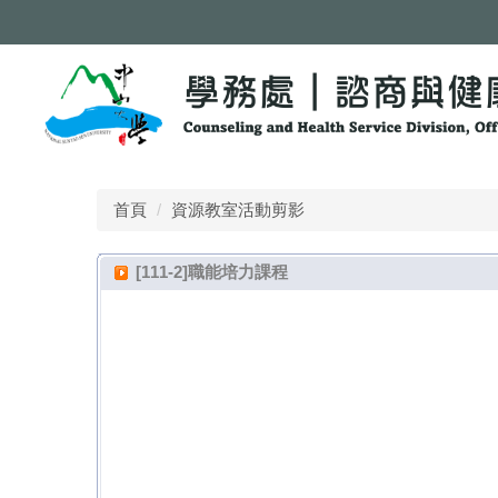
跳
到
主
要
內
容
區
首頁
資源教室活動剪影
[111-2]職能培力課程